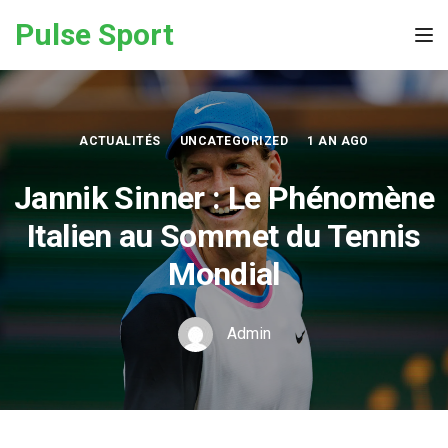
Skip to the content
Pulse Sport
Tog
ACTUALITÉS
UNCATEGORIZED
1 AN AGO
Jannik Sinner : Le Phénomène
Italien au Sommet du Tennis
Mondial
Admin