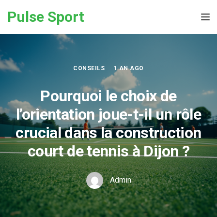
Skip to the content
Pulse Sport
Tog
CONSEILS
1 AN AGO
Pourquoi le choix de
l’orientation joue-t-il un rôle
crucial dans la construction
court de tennis à Dijon ?
Admin