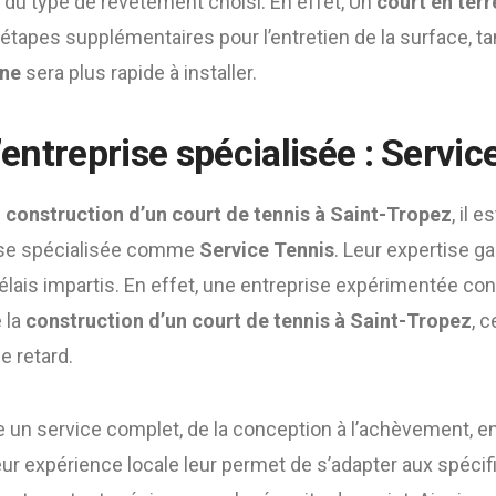
n du type de revêtement choisi. En effet, Un
court en terr
étapes supplémentaires pour l’entretien de la surface, t
ine
sera plus rapide à installer.
l’entreprise spécialisée : Servic
e
construction d’un court de tennis à Saint-Tropez
, il e
rise spécialisée comme
Service Tennis
. Leur expertise gar
élais impartis. En effet, une entreprise expérimentée co
 la
construction d’un court de tennis à Saint-Tropez
, 
e retard.
e un service complet, de la conception à l’achèvement, en
leur expérience locale leur permet de s’adapter aux spécifi