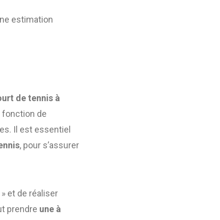
une estimation
urt de tennis à
n fonction de
s. Il est essentiel
ennis
, pour s’assurer
» et de réaliser
eut prendre
une à