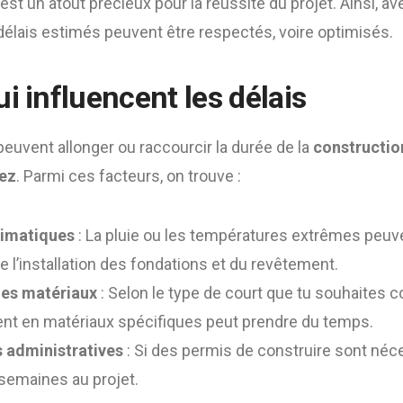
est un atout précieux pour la réussite du projet. Ainsi, av
délais estimés peuvent être respectés, voire optimisés.
i influencent les délais
peuvent allonger ou raccourcir la durée de la
constructio
pez
. Parmi ces facteurs, on trouve :
limatiques
: La pluie ou les températures extrêmes peuvent
 l’installation des fondations et du revêtement.
 des matériaux
: Selon le type de court que tu souhaites c
ent en matériaux spécifiques peut prendre du temps.
s administratives
: Si des permis de construire sont néce
semaines au projet.