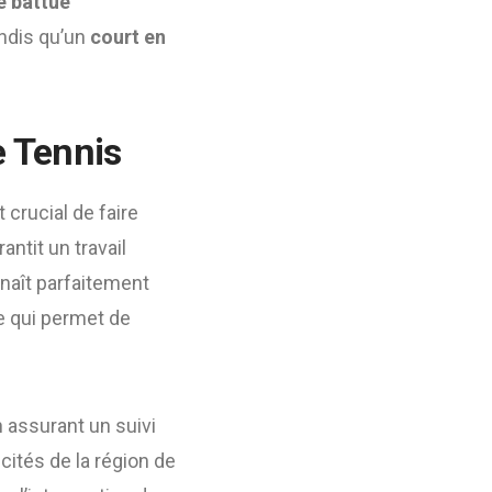
e battue
andis qu’un
court en
e Tennis
st crucial de faire
antit un travail
nnaît parfaitement
ce qui permet de
 assurant un suivi
cités de la région de