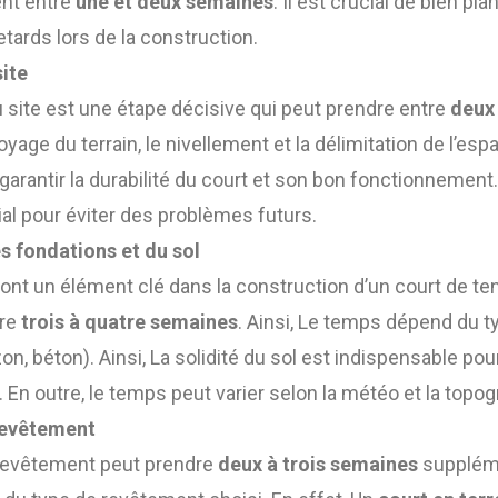
nt entre
une et deux semaines
. Il est crucial de bien pla
etards lors de la construction.
site
u site est une étape décisive qui peut prendre entre
deux 
ttoyage du terrain, le nivellement et la délimitation de l’es
garantir la durabilité du court et son bon fonctionnement.
ial pour éviter des problèmes futurs.
s fondations et du sol
ont un élément clé dans la construction d’un court de ten
tre
trois à quatre semaines
. Ainsi, Le temps dépend du t
zon, béton). Ainsi, La solidité du sol est indispensable pou
. En outre, le temps peut varier selon la météo et la topog
 revêtement
u revêtement peut prendre
deux à trois semaines
suppléme