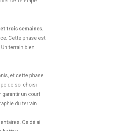
nifier cette étape
et trois semaines
.
pace. Cette phase est
 Un terrain bien
nis, et cette phase
ype de sol choisi
r garantir un court
raphie du terrain.
ntaires. Ce délai