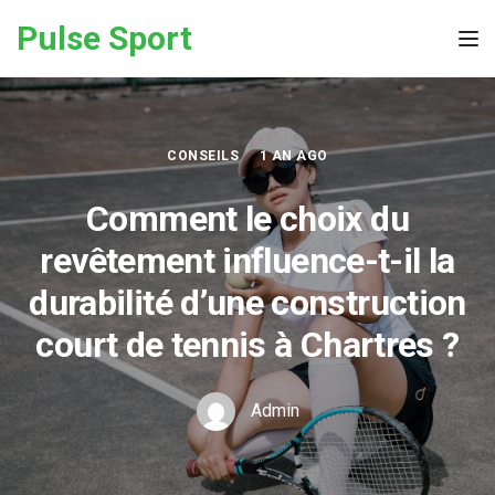
Skip to the content
Pulse Sport
Tog
CONSEILS
1 AN AGO
Comment le choix du
revêtement influence-t-il la
durabilité d’une construction
court de tennis à Chartres ?
Admin