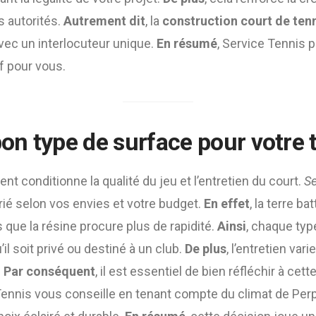
 autorités.
Autrement dit
, la
construction court de ten
avec un interlocuteur unique.
En résumé
, Service Tennis 
if pour vous.
bon type de surface pour votre 
nt conditionne la qualité du jeu et l’entretien du court.
Se
ié selon vos envies et votre budget.
En effet
, la terre ba
is que la résine procure plus de rapidité.
Ainsi
, chaque typ
il soit privé ou destiné à un club.
De plus
, l’entretien var
.
Par conséquent
, il est essentiel de bien réfléchir à cett
 Tennis vous conseille en tenant compte du climat de Per