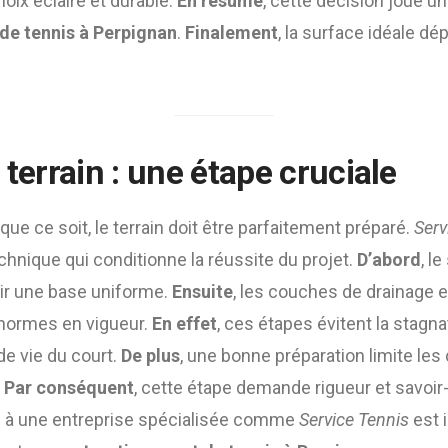
hoix éclairé et durable.
En résumé
, cette décision joue un
de tennis à Perpignan
.
Finalement
, la surface idéale dé
 terrain : une étape cruciale
ue ce soit, le terrain doit être parfaitement préparé.
Serv
hnique qui conditionne la réussite du projet.
D’abord
, l
tir une base uniforme.
Ensuite
, les couches de drainage e
 normes en vigueur.
En effet
, ces étapes évitent la stagna
de vie du court.
De plus
, une bonne préparation limite les
.
Par conséquent
, cette étape demande rigueur et savoir-
l à une entreprise spécialisée comme
Service Tennis
est 