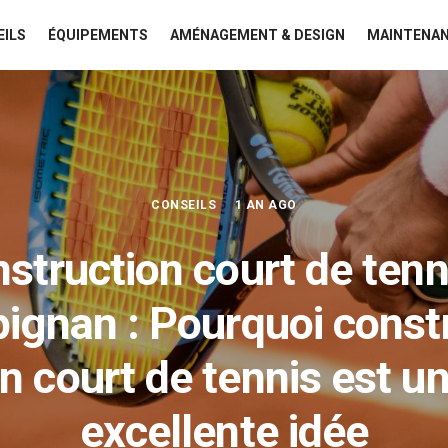
EILS
ÉQUIPEMENTS
AMÉNAGEMENT & DESIGN
MAINTENAN
CONSEILS
1 AN AGO
struction court de tenn
ignan : Pourquoi const
n court de tennis est u
excellente idée