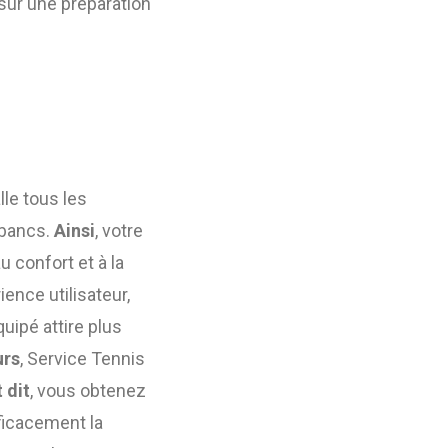
sur une préparation
lle tous les
 bancs.
Ainsi
, votre
u confort et à la
ence utilisateur,
quipé attire plus
urs
, Service Tennis
 dit
, vous obtenez
ficacement la