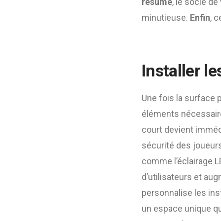
résumé
, le socle de
minutieuse.
Enfin
, 
Installer 
Une fois la surface 
éléments nécessaires
court devient immé
sécurité des joueur
comme l’éclairage L
d’utilisateurs et au
personnalise les ins
un espace unique q