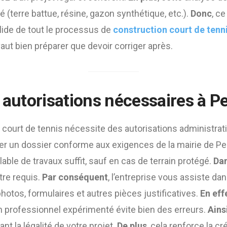
é (terre battue, résine, gazon synthétique, etc.).
Donc
, c
lide de tout le processus de
construction court de tenn
vaut bien préparer que devoir corriger après.
s autorisations nécessaires à P
 court de tennis nécessite des autorisations administrat
uer un dossier conforme aux exigences de la mairie de P
able de travaux suffit, sauf en cas de terrain protégé.
Dan
tre requis.
Par conséquent
, l’entreprise vous assiste da
hotos, formulaires et autres pièces justificatives.
En eff
n professionnel expérimenté évite bien des erreurs.
Ains
nt la légalité de votre projet.
De plus
, cela renforce la cr