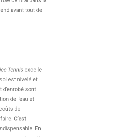
 rôle central dans la
pend avant tout de
ice Tennis
excelle
e sol est nivelé et
t d’enrobé sont
tion de l’eau et
 coûts de
faire.
C’est
indispensable.
En