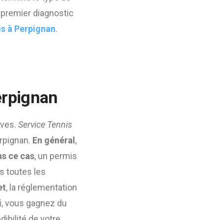
e premier diagnostic
is à Perpignan
.
erpignan
ives.
Service Tennis
erpignan.
En général
,
s ce cas
, un permis
ns toutes les
et
, la réglementation
i
, vous gagnez du
édibilité de votre