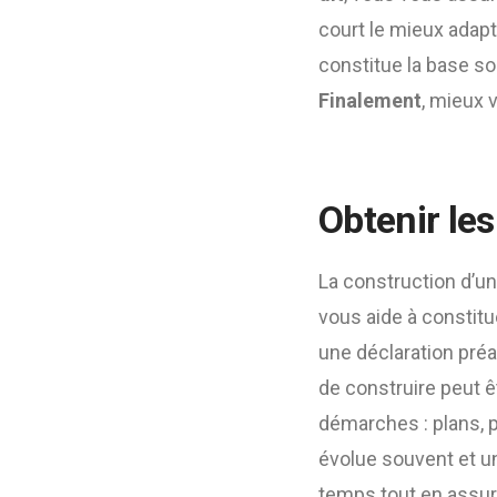
court le mieux adapt
constitue la base so
Finalement
, mieux 
Obtenir le
La construction d’un
vous aide à constit
une déclaration préal
de construire peut ê
démarches : plans, p
évolue souvent et u
temps tout en assura