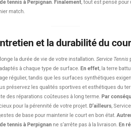
de tennis à Perpignan
.
Finalement
, tout est pensé pour 
mier match.
entretien et la durabilité du cou
onge la durée de vie de votre installation.
Service Tennis
n adaptés à chaque type de surface.
En effet
, la terre ba
age régulier, tandis que les surfaces synthétiques exige
ous préservez les qualités sportives et esthétiques du ter
vite des réparations coûteuses à long terme.
Par conséq
ieux pour la pérennité de votre projet.
D’ailleurs
, Servic
 gestes de base pour maintenir le court en bon état.
Autre
de tennis à Perpignan
ne s’arrête pas à la livraison.
En r