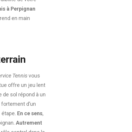
nis à Perpignan
prend en main
terrain
rvice Tennis
vous
ttue offre un jeu lent
e de sol répond à un
ie fortement d’un
e étape.
En ce sens
,
pignan.
Autrement