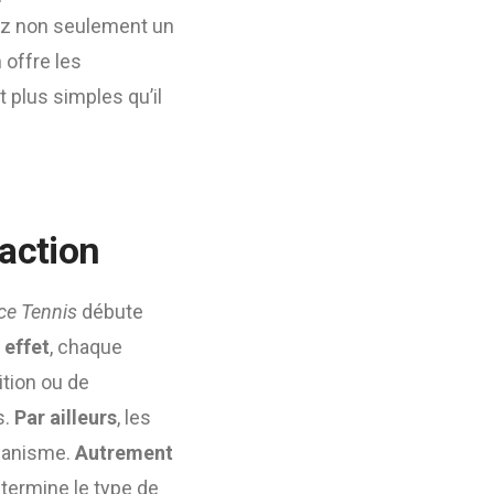
ez non seulement un
 offre les
 plus simples qu’il
 action
ce Tennis
débute
 effet
, chaque
ition ou de
s.
Par ailleurs
, les
rbanisme.
Autrement
étermine le type de