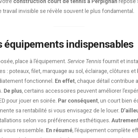
 votre
construction court de tennis à Perpignan
repose 
ce travail invisible se révèle souvent le plus fondamental.
les équipements indispensables
posée, place à l’équipement.
Service Tennis
fournit et insta
 : poteaux, filet, marquage au sol, éclairage, clôtures et
diatement fonctionnel.
En effet
, chaque détail contribue a
s.
De plus
, certains accessoires peuvent améliorer l’expéri
ED pour jouer en soirée.
Par conséquent
, un court bien é
gmente sa rentabilité si vous envisagez de le louer.
D’aille
tallations selon vos préférences esthétiques.
Autrement
ui vous ressemble.
En résumé
, l’équipement complète ef