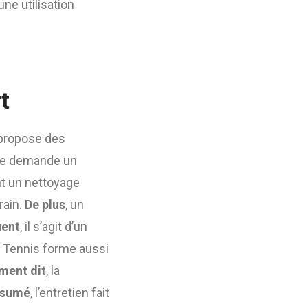
une utilisation
rt
propose des
ttue demande un
nt un nettoyage
rain.
De plus
, un
uent
, il s’agit d’un
e Tennis forme aussi
ment dit
, la
ésumé
, l’entretien fait