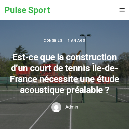
Skip to the content
Pulse Sport
Tog
CONSEILS
1 AN AGO
Est-ce que la construction
d’un court de tennis Île-de-
France nécessite une étude
acoustique préalable ?
Admin