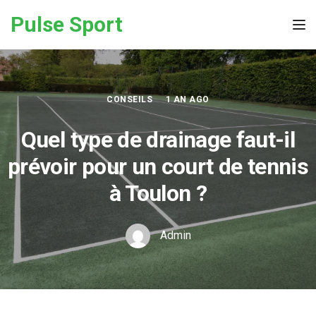
Skip to the content
Pulse Sport
Tog
CONSEILS
1 AN AGO
Quel type de drainage faut-il
prévoir pour un court de tennis
à Toulon ?
Admin