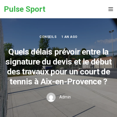
Skip to the content
Pulse Sport
Tog
CONSEILS
1 AN AGO
Quels délais prévoir entre la
signature du devis et le début
des travaux pour un court de
tennis à Aix-en-Provence ?
Admin