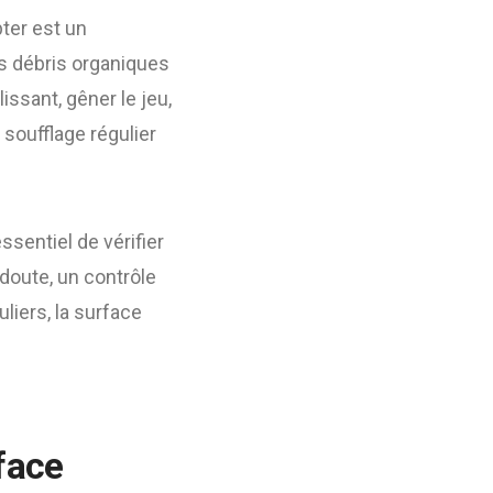
pter est un
es débris organiques
issant, gêner le jeu,
soufflage régulier
ssentiel de vérifier
doute, un contrôle
iers, la surface
face