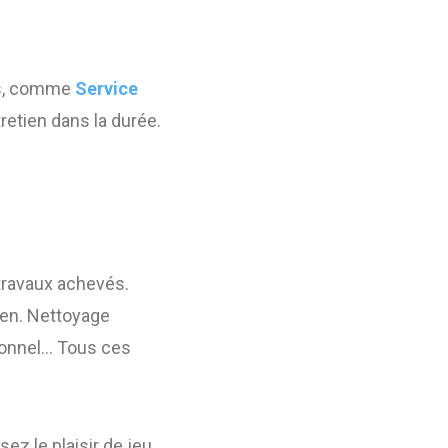
ées, comme
Service
retien dans la durée.
travaux achevés.
tien. Nettoyage
sionnel… Tous ces
z le plaisir de jeu.