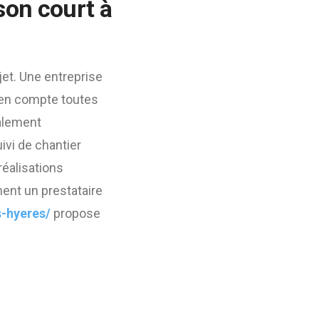
son court à
ojet. Une entreprise
en compte toutes
galement
ivi de chantier
réalisations
ent un prestataire
s-hyeres/
propose