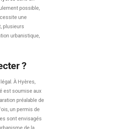
eulement possible,
écessite une
, plusieurs
tion urbanistique,
ecter ?
n légal. À Hyères,
vé est soumise aux
aration préalable de
fois, un permis de
xes sont envisagés
’urbanisme de la