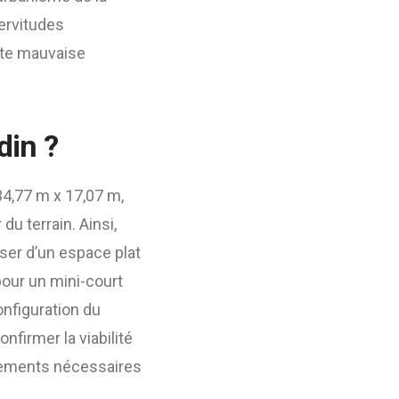
ervitudes
oute mauvaise
din ?
4,77 m x 17,07 m,
u terrain. Ainsi,
oser d’un espace plat
pour un mini-court
onfiguration du
nfirmer la viabilité
ements nécessaires