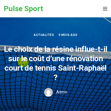
Skip to the content
Pulse Sport
Tog
ACTUALITÉS
9 MOIS AGO
Le choix de la résine influe-t-il
sur le coût d’une rénovation
court de tennis Saint-Raphaël
?
Admin