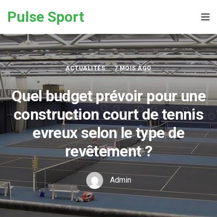
Skip to the content
Pulse Sport
Tog
ACTUALITÉS
7 MOIS AGO
Quel budget prévoir pour une
construction court de tennis
evreux selon le type de
revêtement ?
Admin