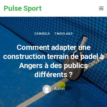
Skip to the content
Pulse Sport
Tog
CONSEILS
7 MOIS AGO
Comment adapter une
construction terrain de padel à
Angers à des publics
différents ?
Admin