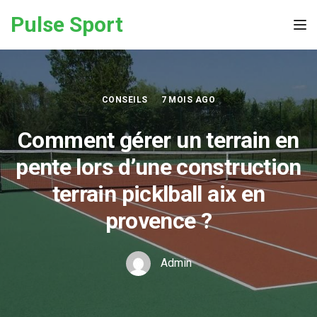
Skip to the content
Pulse Sport
Tog
CONSEILS
7 MOIS AGO
Comment gérer un terrain en
pente lors d’une construction
terrain picklball aix en
provence ?
Admin