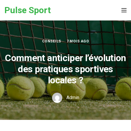
Skip to the content
Pulse Sport
Tog
CONSEILS
7 MOIS AGO
Comment anticiper l’évolution
des pratiques sportives
locales ?
Admin