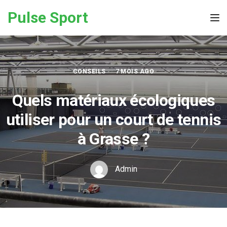
Skip to the content
Pulse Sport
Tog
CONSEILS
7 MOIS AGO
Quels matériaux écologiques
utiliser pour un court de tennis
à Grasse ?
Admin