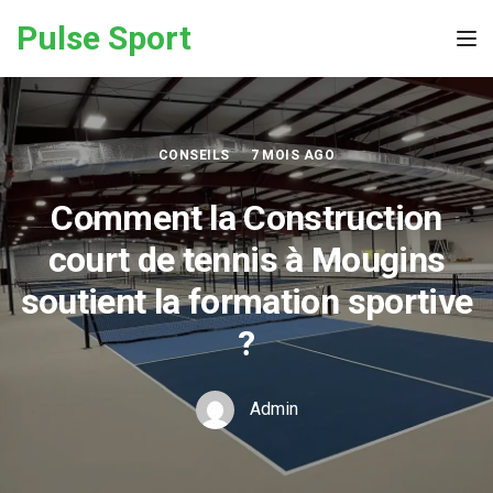
Skip to the content
Pulse Sport
Tog
CONSEILS
7 MOIS AGO
Comment la Construction
court de tennis à Mougins
soutient la formation sportive
?
Admin