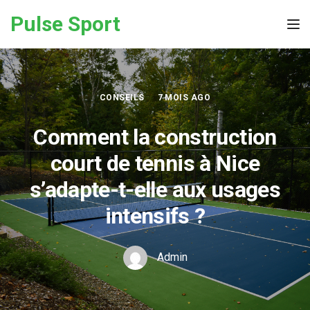
Skip to the content
Pulse Sport
Tog
CONSEILS
7 MOIS AGO
Comment la construction
court de tennis à Nice
s’adapte-t-elle aux usages
intensifs ?
Admin