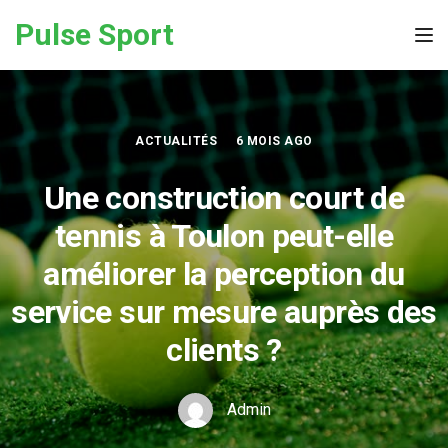
Skip to the content
Pulse Sport
Tog
ACTUALITÉS
6 MOIS AGO
Une construction court de
tennis à Toulon peut-elle
améliorer la perception du
service sur mesure auprès des
clients ?
Admin