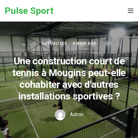
Skip to the content
Pulse Sport
Tog
ACTUALITÉS
6 MOIS AGO
Une construction court de
tennis à Mougins peut-elle
cohabiter avec d’autres
installations sportives ?
Admin