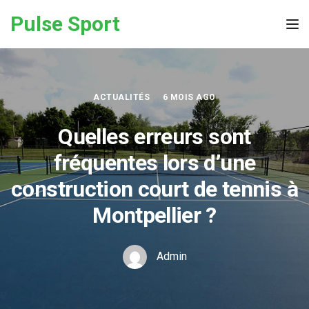
Skip to the content
Pulse Sport
Tog
ACTUALITÉS
6 MOIS AGO
Quelles erreurs sont
fréquentes lors d’une
construction court de tennis à
Montpellier ?
Admin