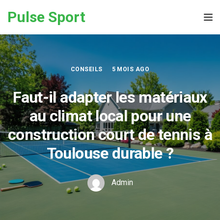
Skip to the content
Pulse Sport
Tog
CONSEILS
5 MOIS AGO
Faut-il adapter les matériaux
au climat local pour une
construction court de tennis à
Toulouse durable ?
Admin