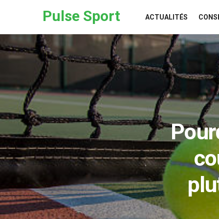
Skip to the content
Pulse Sport
ACTUALITÉS
CONS
Pourq
co
plu