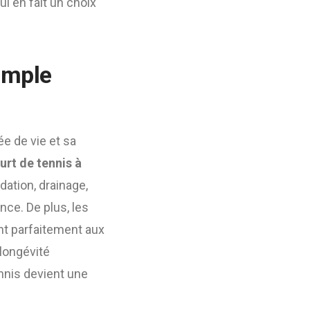
ui en fait un choix
imple
e de vie et sa
urt de tennis à
ation, drainage,
nce. De plus, les
nt parfaitement aux
 longévité
nnis devient une