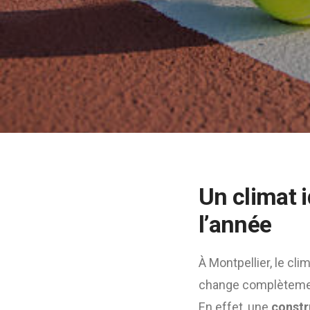
Un climat i
l’année
À Montpellier, le cl
change complètement
En effet, une
constr