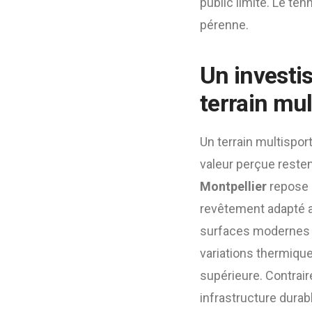
public limité. Le ten
pérenne.
Un investi
terrain mul
Un terrain multispo
valeur perçue reste
Montpellier
repose 
revêtement adapté au
surfaces modernes c
variations thermiques
supérieure. Contrai
infrastructure dura