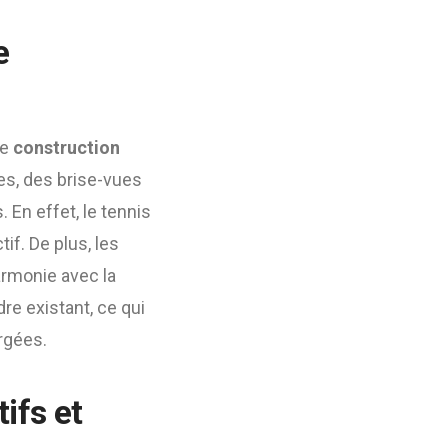
e
ne
construction
es, des brise-vues
 En effet, le tennis
if. De plus, les
armonie avec la
re existant, ce qui
rgées.
tifs et