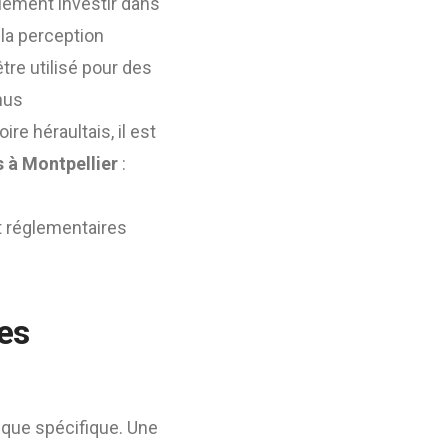
uement investir dans
 la perception
tre utilisé pour des
nus
e héraultais, il est
s à Montpellier
:
t réglementaires
tes
ique spécifique. Une