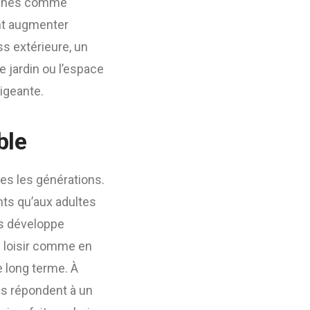
herchés comme
ent augmenter
ss extérieure, un
e jardin ou l’espace
xigeante.
ble
es les générations.
ts qu’aux adultes
is développe
en loisir comme en
e long terme. À
es répondent à un