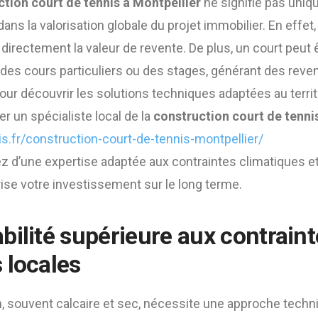
tion court de tennis à Montpellier
ne signifie pas uniq
dans la valorisation globale du projet immobilier. En effet,
 directement la valeur de revente. De plus, un court peut ê
des cours particuliers ou des stages, générant des reve
r découvrir les solutions techniques adaptées au territoir
er un spécialiste local de la
construction court de tenni
is.fr/construction-court-de-tennis-montpellier/
ez d’une expertise adaptée aux contraintes climatiques e
rise votre investissement sur le long terme.
bilité supérieure aux contrain
 locales
n, souvent calcaire et sec, nécessite une approche techn