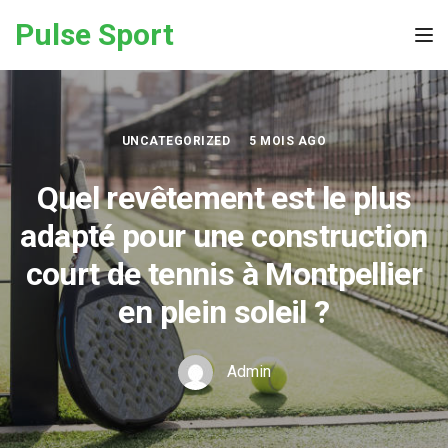
Skip to the content
Pulse Sport
Tog
UNCATEGORIZED
5 MOIS AGO
Quel revêtement est le plus
adapté pour une construction
court de tennis à Montpellier
en plein soleil ?
Admin