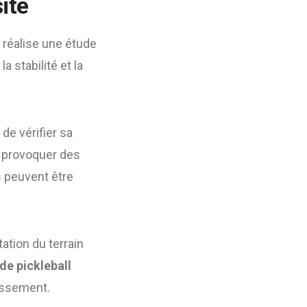
ite
réalise une étude
 stabilité et la
de vérifier sa
t provoquer des
s peuvent être
tation du terrain
de pickleball
uissement.