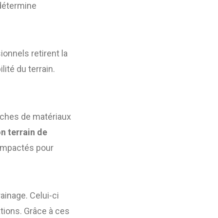
e détermine
onnels retirent la
ité du terrain.
uches de matériaux
n terrain de
ompactés pour
ainage. Celui-ci
ations. Grâce à ces