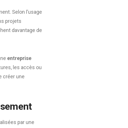
ement. Selon l’usage
ns projets
rchent davantage de
Une
entreprise
tures, les accès ou
e créer une
assement
alisées par une