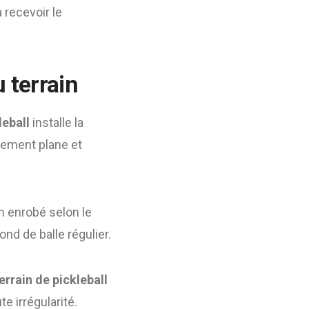
 recevoir le
u terrain
leball
installe la
itement plane et
n enrobé selon le
nd de balle régulier.
errain de pickleball
e irrégularité.