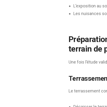
L’exposition au sol
Les nuisances so
Préparation
terrain de 
Une fois l’étude vali
Terrassement
Le terrassement con
Décaisser le terra