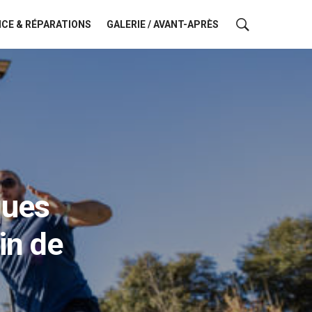
CE & RÉPARATIONS
GALERIE / AVANT-APRÈS
ques
ain de