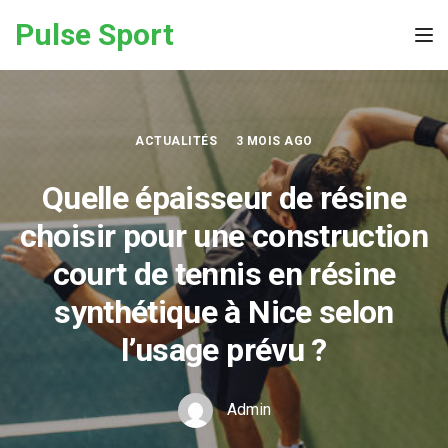
Skip to the content
Pulse Sport
Tog
ACTUALITÉS
3 MOIS AGO
Quelle épaisseur de résine
choisir pour une construction
court de tennis en résine
synthétique à Nice selon
l’usage prévu ?
Admin