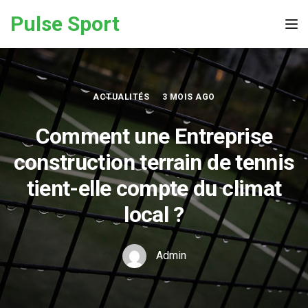
Skip to the content
Pulse Sport
Tog
ACTUALITÉS
3 MOIS AGO
Comment une Entreprise
construction terrain de tennis
tient-elle compte du climat
local ?
Admin