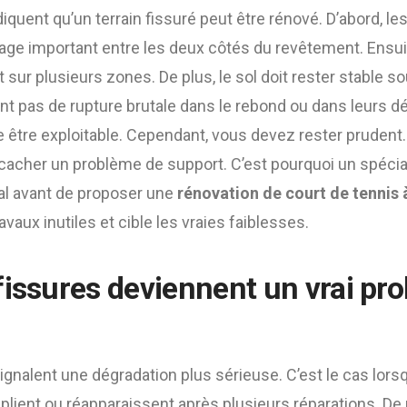
diquent qu’un terrain fissuré peut être rénové. D’abord, le
ge important entre les deux côtés du revêtement. Ensuite
sur plusieurs zones. De plus, le sol doit rester stable sou
nt pas de rupture brutale dans le rebond ou dans leurs d
 être exploitable. Cependant, vous devez rester prudent.
cacher un problème de support. C’est pourquoi un spécial
ral avant de proposer une
rénovation de court de tennis 
vaux inutiles et cible les vraies faiblesses.
fissures deviennent un vrai pr
ignalent une dégradation plus sérieuse. C’est le cas lorsq
plient ou réapparaissent après plusieurs réparations. De 