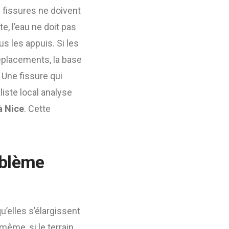
s fissures ne doivent
, l’eau ne doit pas
s les appuis. Si les
éplacements, la base
 Une fissure qui
iste local analyse
à Nice
. Cette
oblème
u’elles s’élargissent
même, si le terrain