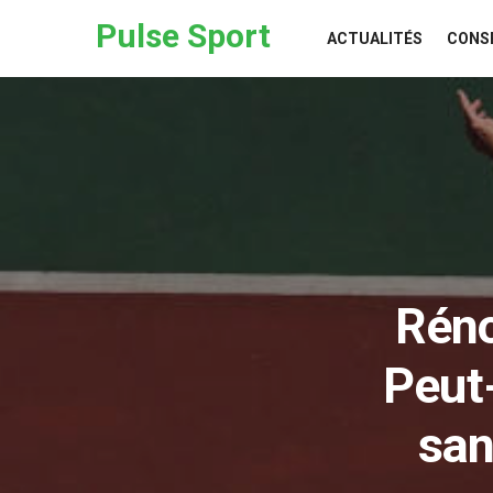
Skip to the content
Pulse Sport
ACTUALITÉS
CONS
Réno
Peut-
san