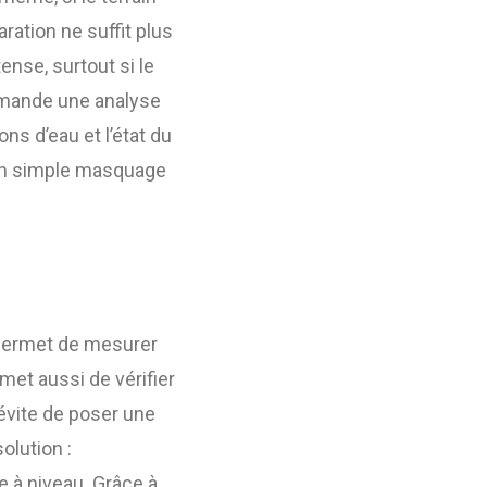
ation ne suffit plus
ense, surtout si le
ande une analyse
ns d’eau et l’état du
’un simple masquage
c permet de mesurer
rmet aussi de vérifier
 évite de poser une
olution :
e à niveau. Grâce à