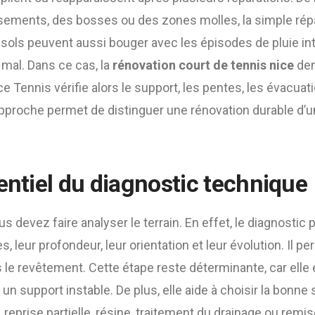
sements, des bosses ou des zones molles, la simple répar
s sols peuvent aussi bouger avec les épisodes de pluie int
mal. Dans ce cas, la
rénovation court de tennis nice
dem
 Tennis vérifie alors le support, les pentes, les évacuatio
pproche permet de distinguer une rénovation durable d
entiel du diagnostic technique
us devez faire analyser le terrain. En effet, le diagnosti
es, leur profondeur, leur orientation et leur évolution. Il pe
ous le revêtement. Cette étape reste déterminante, car elle
n support instable. De plus, elle aide à choisir la bonne s
 reprise partielle, résine, traitement du drainage ou remis