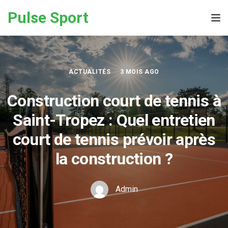
Skip to the content
Pulse Sport
Tog
ACTUALITÉS
3 MOIS AGO
Construction court de tennis à
Saint-Tropez : Quel entretien
court de tennis prévoir après
la construction ?
Admin