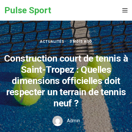
Skip to the content
Pulse Sport
Tog
ACTUALITÉS
3 MOIS AGO
Construction court de tennis à
Saint-Tropez : Quelles
dimensions officielles doit
respecter un terrain de tennis
neuf ?
Admin