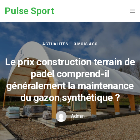
Skip to the content
Pulse Sport
Tog
ACTUALITÉS
3 MOIS AGO
Le prix construction terrain de
padel comprend-il
généralement la maintenance
du gazon synthétique ?
Admin