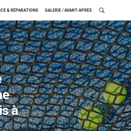
CE & RÉPARATIONS
GALERIE / AVANT-APRÈS
e
ne
is à