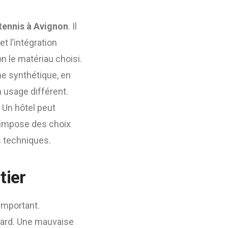
tennis à Avignon
. Il
et l’intégration
n le matériau choisi.
ne synthétique, en
 usage différent.
 Un hôtel peut
al impose des choix
es techniques.
tier
important.
 tard. Une mauvaise