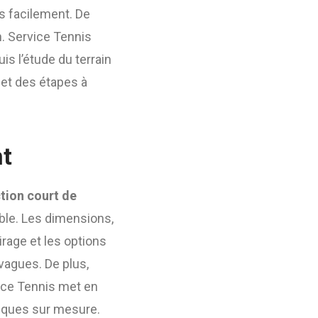
s facilement. De
n. Service Tennis
s l’étude du terrain
 et des étapes à
nt
tion court de
fiable. Les dimensions,
irage et les options
vagues. De plus,
ice Tennis met en
hniques sur mesure.