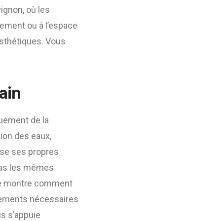
ignon, où les
llement ou à l’espace
esthétiques. Vous
ain
uement de la
tion des eaux,
pose ses propres
a pas les mêmes
lle montre comment
ustements nécessaires
is s’appuie