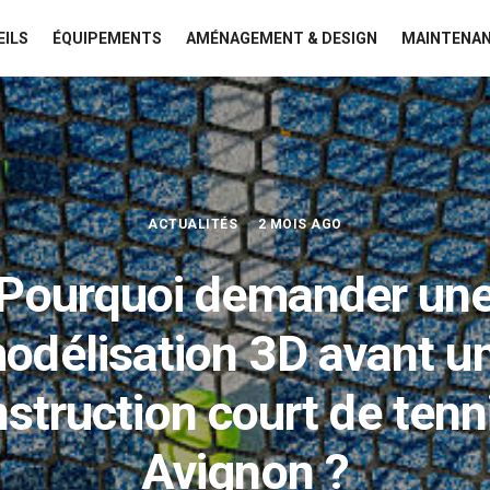
EILS
ÉQUIPEMENTS
AMÉNAGEMENT & DESIGN
MAINTENAN
ACTUALITÉS
2 MOIS AGO
Pourquoi demander un
odélisation 3D avant u
struction court de tenn
Avignon ?