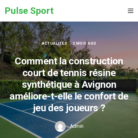
Skip to the content
Pulse Sport
Tog
ACTUALITÉS
2 MOIS AGO
Comment la construction
court de tennis résine
synthétique à Avignon
améliore-t-elle le confort de
jeu des joueurs ?
Admin