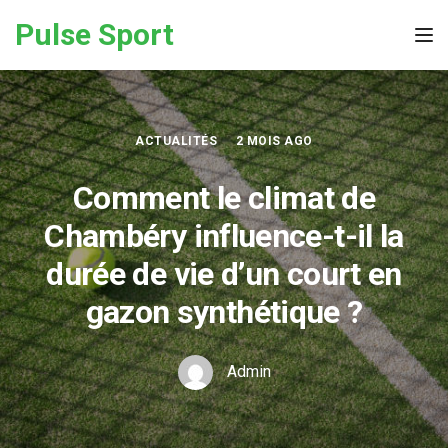
Skip to the content
Pulse Sport
Tog
ACTUALITÉS
2 MOIS AGO
Comment le climat de
Chambéry influence-t-il la
durée de vie d’un court en
gazon synthétique ?
Admin