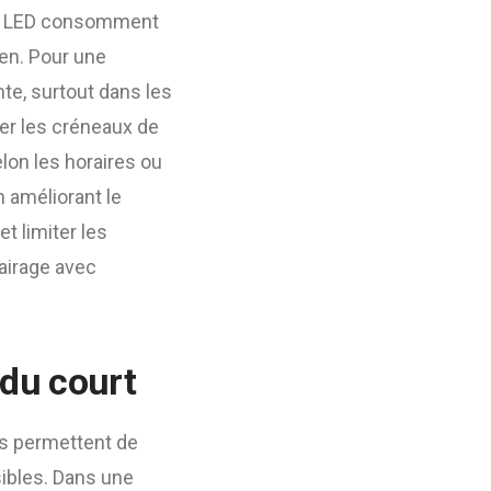
urs LED consomment
ien. Pour une
nte, surtout dans les
ger les créneaux de
elon les horaires ou
n améliorant le
et limiter les
airage avec
 du court
ls permettent de
sibles. Dans une