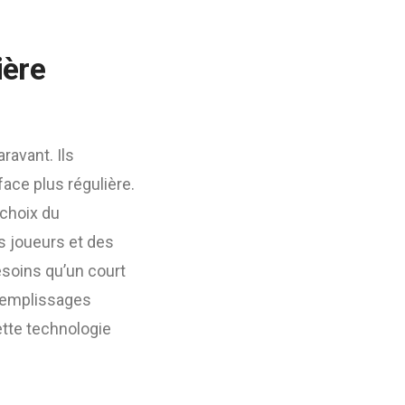
ière
ravant. Ils
ace plus régulière.
e choix du
s joueurs et des
esoins qu’un court
s remplissages
Cette technologie