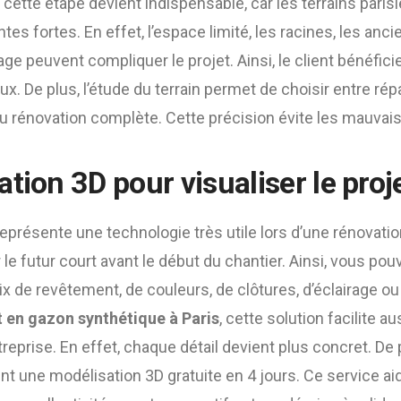
, cette étape devient indispensable, car les terrains pari
tes fortes. En effet, l’espace limité, les racines, les an
ge peuvent compliquer le projet. Ainsi, le client bénéfici
aux. De plus, l’étude du terrain permet de choisir entre répa
u rénovation complète. Cette précision évite les mauvai
tion 3D pour visualiser le proj
eprésente une technologie très utile lors d’une rénovation
 le futur court avant le début du chantier. Ainsi, vous po
 de revêtement, de couleurs, de clôtures, d’éclairage ou
 en gazon synthétique à Paris
, cette solution facilite 
entreprise. En effet, chaque détail devient plus concret. De
t une modélisation 3D gratuite en 4 jours. Ce service aide