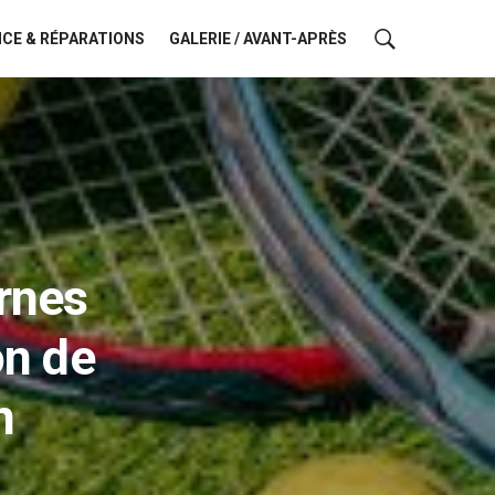
CE & RÉPARATIONS
GALERIE / AVANT-APRÈS
rnes
on de
n