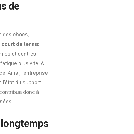
us de
on des chocs,
 court de tennis
émies et centres
fatigue plus vite. À
. Ainsi, l’entreprise
 l’état du support.
 contribue donc à
nnées.
us longtemps