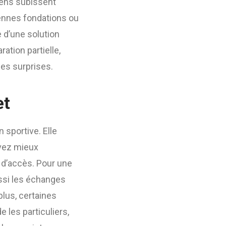
siens subissent
ciennes fondations ou
e d’une solution
ration partielle,
ses surprises.
et
 sportive. Elle
uvez mieux
 d’accès. Pour une
aussi les échanges
 plus, certaines
 les particuliers,