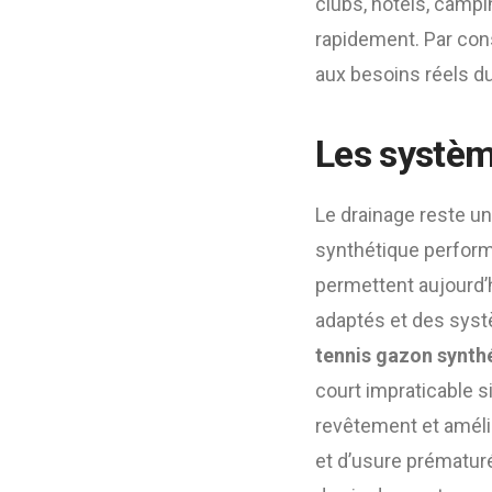
clubs, hôtels, campin
rapidement. Par con
aux besoins réels du
Les systèm
Le drainage reste u
synthétique perform
permettent aujourd’h
adaptés et des sys
tennis gazon synthé
court impraticable si
revêtement et amélio
et d’usure prématur