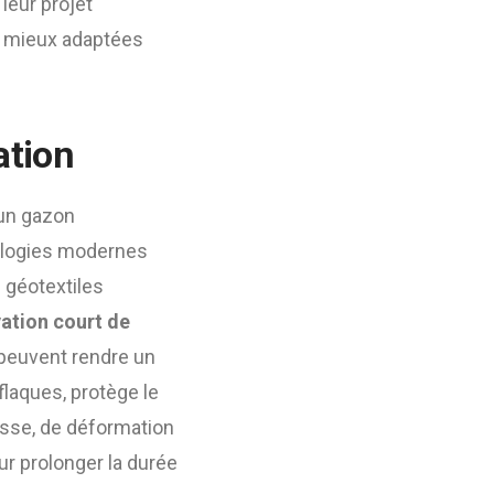
 leur projet
et mieux adaptées
ation
 un gazon
nologies modernes
 géotextiles
ation court de
 peuvent rendre un
 flaques, protège le
ousse, de déformation
r prolonger la durée