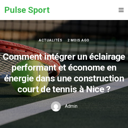
Skip to the content
Pulse Sport
Tog
ACTUALITÉS
2 MOIS AGO
Comment intégrer un éclairage
performant et économe en
énergie dans une construction
court de tennis à Nice ?
Admin