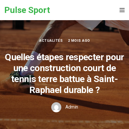
Skip to the content
Pulse Sport
Tog
ACTUALITÉS
2 MOIS AGO
Quelles étapes respecter pour
une construction court de
tennis terre battue à Saint-
Raphael durable ?
Admin