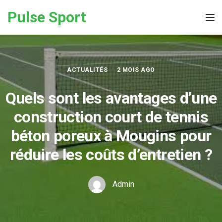
Skip to the content
Pulse Sport
Tog
ACTUALITÉS
2 MOIS AGO
Quels sont les avantages d’une
construction court de tennis
béton poreux à Mougins pour
réduire les coûts d’entretien ?
Admin