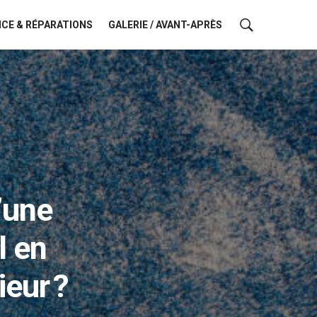
CE & RÉPARATIONS
GALERIE / AVANT-APRÈS
’une
l en
ieur ?