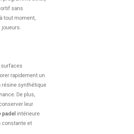
ortif sans
te à tout moment,
e joueurs.
x surfaces
ériorer rapidement un
la résine synthétique
nance. De plus,
conserver leur
e padel
intérieure
u constante et