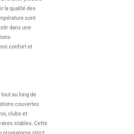
r la qualité des
température sont
estir dans une
tions
nsi confort et
 tout au long de
lations couvertes
si, clubs et
aires stables. Cette
un programme strict,