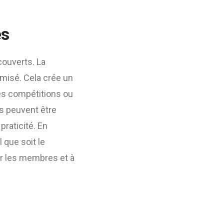
és
couverts. La
imisé. Cela crée un
les compétitions ou
es peuvent être
praticité. En
 que soit le
er les membres et à