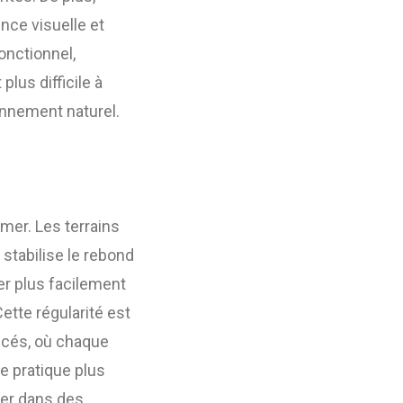
ence visuelle et
fonctionnel,
plus difficile à
ronnement naturel.
mer. Les terrains
 stabilise le rebond
per plus facilement
ette régularité est
ncés, où chaque
ne pratique plus
uer dans des