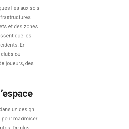
ques liés aux sols
nfrastructures
ets et des zones
issent que les
ccidents. En
e clubs ou
de joueurs, des
l’espace
n dans un design
ée pour maximiser
ntes. De plus,