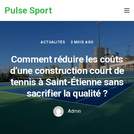
Skip to the content
Pulse Sport
Tog
ACTUALITÉS
2 MOIS AGO
Comment réduire les coûts
d’une construction court de
tennis à Saint-Étienne sans
sacrifier la qualité ?
Admin