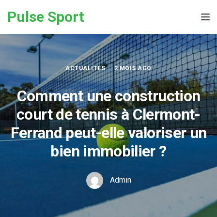
Skip to the content
Pulse Sport
Tog
ACTUALITÉS
2 MOIS AGO
Comment une construction
court de tennis à Clermont-
Ferrand peut-elle valoriser un
bien immobilier ?
Admin