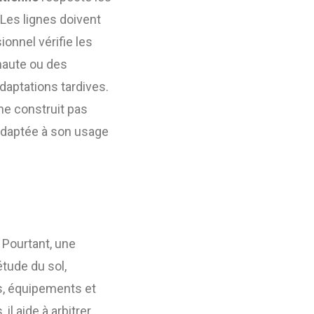
 Les lignes doivent
ionnel vérifie les
 haute ou des
daptations tardives.
 ne construit pas
 adaptée à son usage
 Pourtant, une
tude du sol,
ès, équipements et
il aide à arbitrer