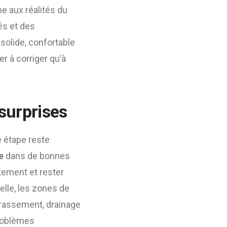
e aux réalités du
tés et des
solide, confortable
r à corriger qu’à
surprises
e étape reste
e
dans de bonnes
ctement et rester
relle, les zones de
errassement, drainage
problèmes