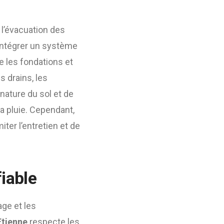
 l’évacuation des
intégrer un système
e les fondations et
s drains, les
 nature du sol et de
la pluie. Cependant,
iter l’entretien et de
fiable
age et les
Etienne
respecte les