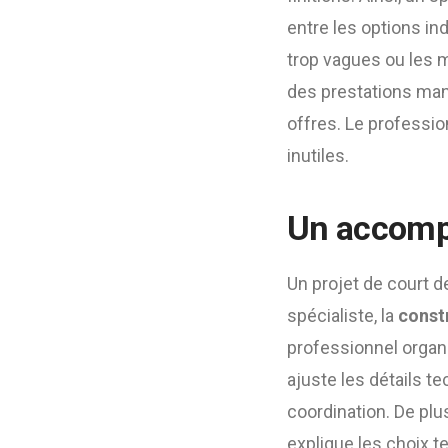
entre les options in
trop vagues ou les m
des prestations man
offres. Le professio
inutiles.
Un accompa
Un projet de court 
spécialiste, la
const
professionnel organis
ajuste les détails t
coordination. De plu
explique les choix t