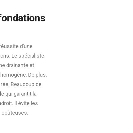
fondations
réussite d’une
ns. Le spécialiste
e drainante et
t homogène. De plus,
turée. Beaucoup de
e qui garantit la
oit. Il évite les
t coûteuses.