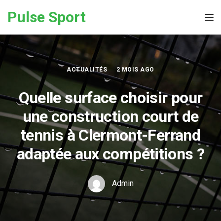
Skip to the content
Pulse Sport
Tog
ACTUALITÉS
2 MOIS AGO
Quelle surface choisir pour
une construction court de
tennis à Clermont-Ferrand
adaptée aux compétitions ?
Admin