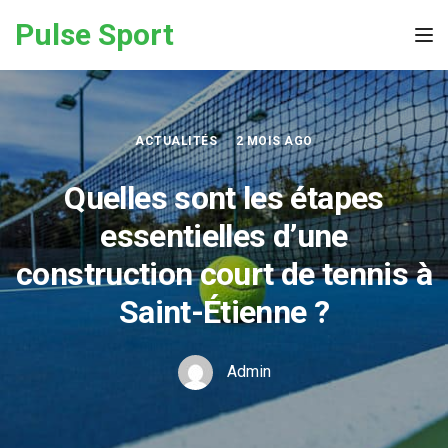
Skip to the content
Pulse Sport
Tog
ACTUALITÉS
2 MOIS AGO
Quelles sont les étapes
essentielles d’une
construction court de tennis à
Saint-Étienne ?
Admin