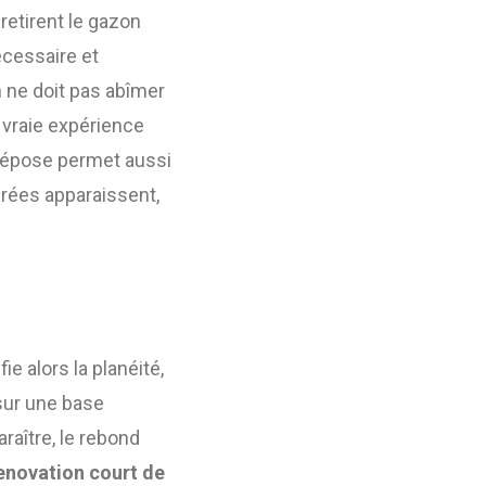
retirent le gazon
écessaire et
 ne doit pas abîmer
 vraie expérience
 dépose permet aussi
urées apparaissent,
e alors la planéité,
 sur une base
aître, le rebond
enovation court de