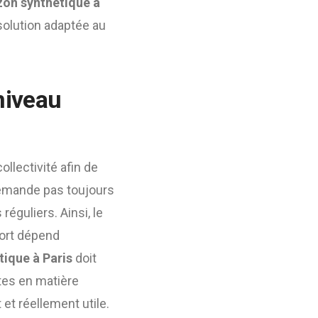
zon synthetique à
solution adaptée au
 niveau
ollectivité afin de
demande pas toujours
éguliers. Ainsi, le
fort dépend
tique à Paris
doit
tes en matière
 et réellement utile.