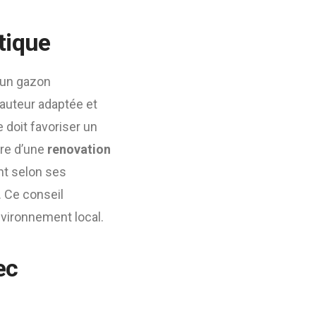
tique
r un gazon
hauteur adaptée et
 doit favoriser un
dre d’une
renovation
ent selon ses
f. Ce conseil
nvironnement local.
ec