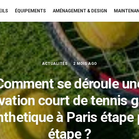
EILS
ÉQUIPEMENTS
AMÉNAGEMENT & DESIGN
MAINTENAN
ACTUALITÉS
2 MOIS AGO
Comment se déroule un
vation court de tennis 
nthetique à Paris étape 
étape ?