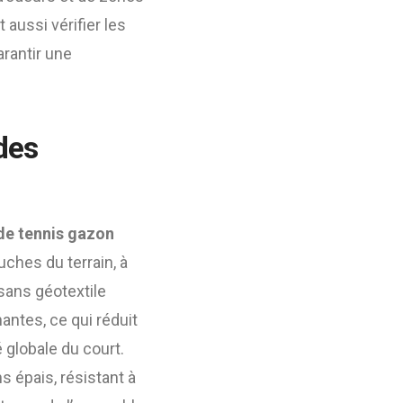
 aussi vérifier les
arantir une
 des
de tennis gazon
uches du terrain, à
 sans géotextile
ntes, ce qui réduit
té globale du court.
ns épais, résistant à