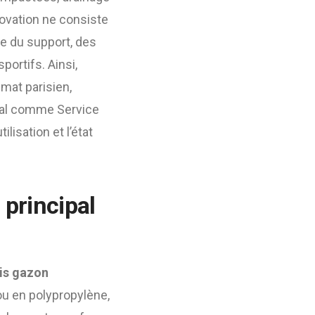
novation ne consiste
e du support, des
ortifs. Ainsi,
imat parisien,
ocal comme Service
lisation et l’état
 principal
nis gazon
ou en polypropylène,