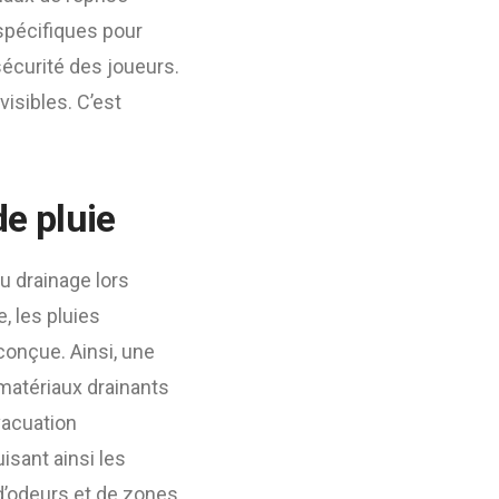
spécifiques pour
sécurité des joueurs.
isibles. C’est
de pluie
u drainage lors
, les pluies
conçue. Ainsi, une
matériaux drainants
vacuation
isant ainsi les
 d’odeurs et de zones