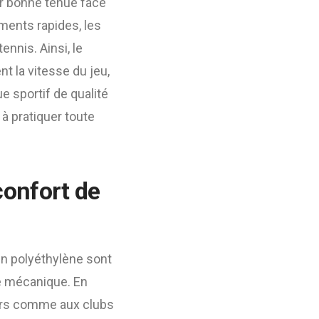
ur bonne tenue face
ements rapides, les
nnis. Ainsi, le
t la vitesse du jeu,
e sportif de qualité
 à pratiquer toute
confort de
 en polyéthylène sont
ce mécanique. En
iers comme aux clubs