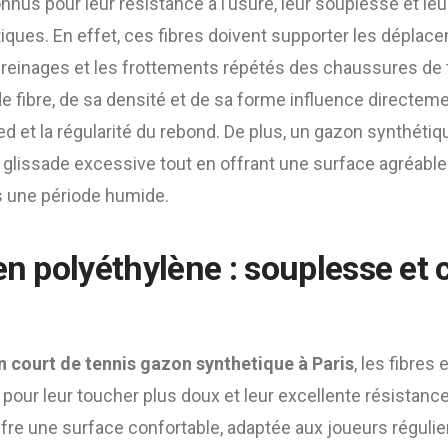
nus pour leur résistance à l’usure, leur souplesse et le
tiques. En effet, ces fibres doivent supporter les déplac
 freinages et les frottements répétés des chaussures de te
de fibre, de sa densité et de sa forme influence directemen
ed et la régularité du rebond. De plus, un gazon synthétiqu
e glissade excessive tout en offrant une surface agréable
 une période humide.
en polyéthylène : souplesse et 
n court de tennis gazon synthetique à Paris
, les fibres
 pour leur toucher plus doux et leur excellente résistan
offre une surface confortable, adaptée aux joueurs régul