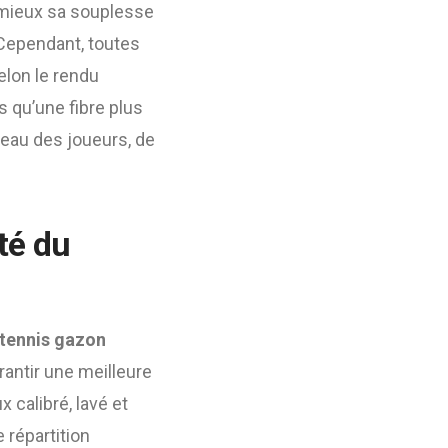
e mieux sa souplesse
 Cependant, toutes
selon le rendu
s qu’une fibre plus
veau des joueurs, de
ité du
 tennis gazon
arantir une meilleure
x calibré, lavé et
 répartition