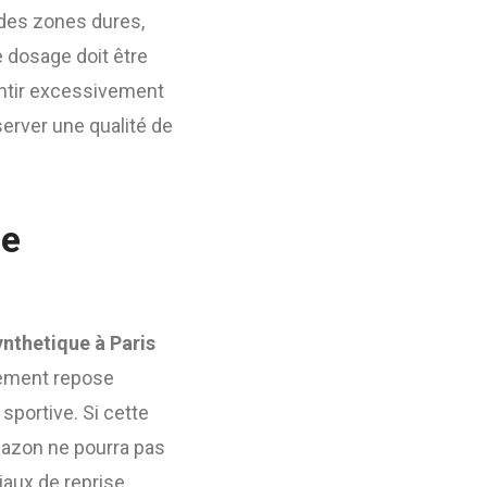
 des zones dures,
 dosage doit être
lentir excessivement
server une qualité de
ue
ynthetique à Paris
êtement repose
sportive. Si cette
gazon ne pourra pas
riaux de reprise