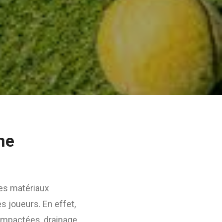
ne
des matériaux
es joueurs. En effet,
ompactées, drainage