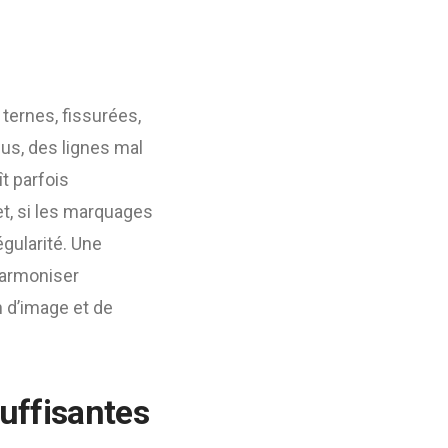
 ternes, fissurées,
lus, des lignes mal
t parfois
et, si les marquages
égularité. Une
harmoniser
n d’image et de
uffisantes