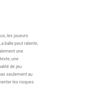
lus, les joueurs
balle peut ralentir,
ralement une
texte, une
alité de jeu
 pas seulement au
menter les risques