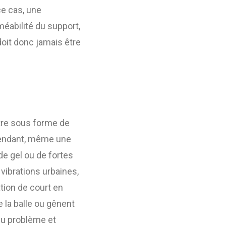
ce cas, une
éabilité du support,
 doit donc jamais être
ître sous forme de
pendant, même une
 de gel ou de fortes
 vibrations urbaines,
ation de court en
 la balle ou gênent
 du problème et