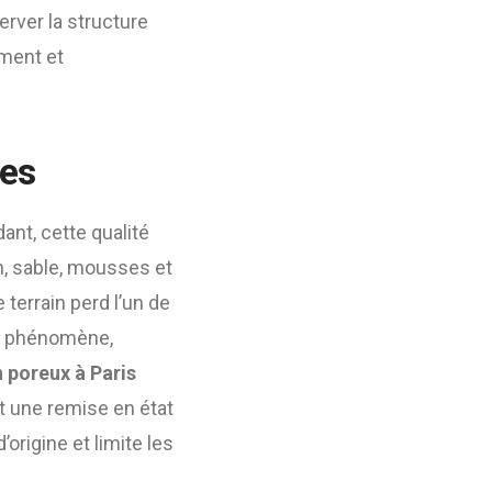
erver la structure
ement et
res
ant, cette qualité
n, sable, mousses et
 terrain perd l’un de
ce phénomène,
 poreux à Paris
t une remise en état
rigine et limite les