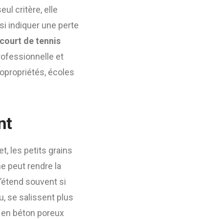
ul critère, elle
si indiquer une perte
court de tennis
ofessionnelle et
opropriétés, écoles
nt
t, les petits grains
e peut rendre la
s’étend souvent si
u, se salissent plus
s en béton poreux