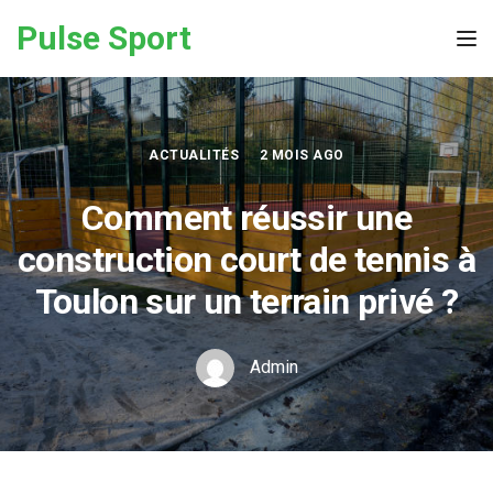
Skip to the content
Pulse Sport
Tog
ACTUALITÉS
2 MOIS AGO
Comment réussir une
construction court de tennis à
Toulon sur un terrain privé ?
Admin