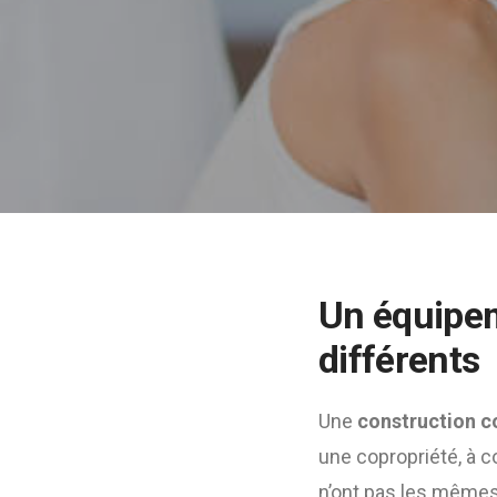
Un équipem
différents
Une
construction co
une copropriété, à co
n’ont pas les mêmes