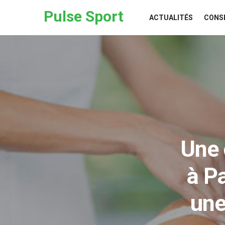
Skip to the content
Pulse Sport
ACTUALITÉS
CONS
Une 
à Pa
une