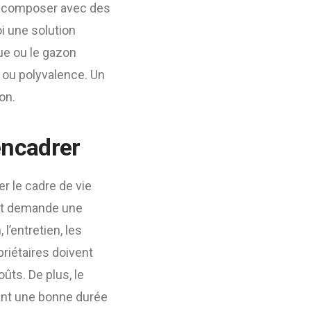
nt composer avec des
i une solution
ue ou le gazon
n ou polyvalence. Un
on.
 encadrer
r le cadre de vie
jet demande une
 l’entretien, les
priétaires doivent
ûts. De plus, le
sant une bonne durée